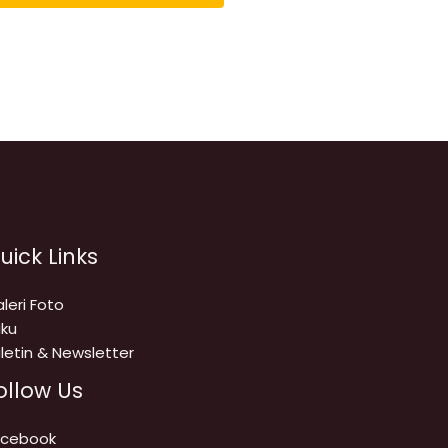
uick Links
leri Foto
ku
letin & Newsletter
ollow Us
acebook