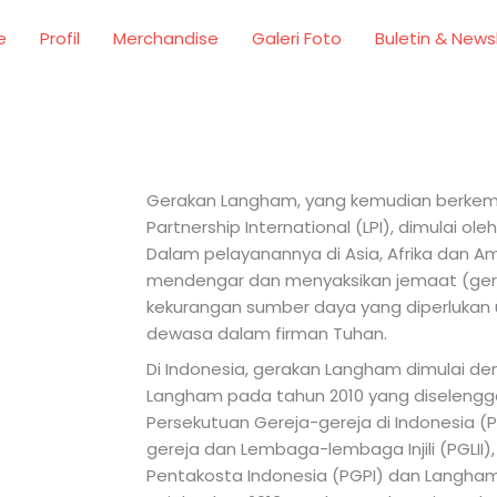
e
Profil
Merchandise
Galeri Foto
Buletin & News
Gerakan Langham, yang kemudian berke
Partnership International (LPI), dimulai ol
Dalam pelayanannya di Asia, Afrika dan Ame
mendengar dan menyaksikan jemaat (ger
kekurangan sumber daya yang diperlukan
dewasa dalam firman Tuhan.
Di Indonesia, gerakan Langham dimulai d
Langham pada tahun 2010 yang diselengg
Persekutuan Gereja-gereja di Indonesia (P
gereja dan Lembaga-lembaga Injili (PGLII)
Pentakosta Indonesia (PGPI) dan Langham 