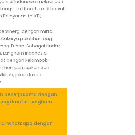
ani di Indonesia melalui dua
 Langham Literature di bawah
 Pelayanan (YLKP).
ersinergi dengan mitra
okakarya pelatihan bagi
man Tuhan. Sebagai tindak
an, Langham Indonesia
pat dengan kelompok-
ar mempersiapkan dan
kitab, jelas dalam
.
l dan bekerjasama dengan
bungi kantor Langham
lalui Whatsapp dengan