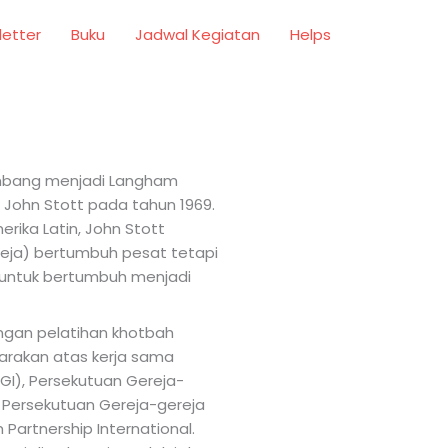
letter
Buku
Jadwal Kegiatan
Helps
mbang menjadi Langham
eh John Stott pada tahun 1969.
rika Latin, John Stott
eja) bertumbuh pesat tetapi
 untuk bertumbuh menjadi
engan pelatihan khotbah
arakan atas kerja sama
GI), Persekutuan Gereja-
, Persekutuan Gereja-gereja
Partnership International.