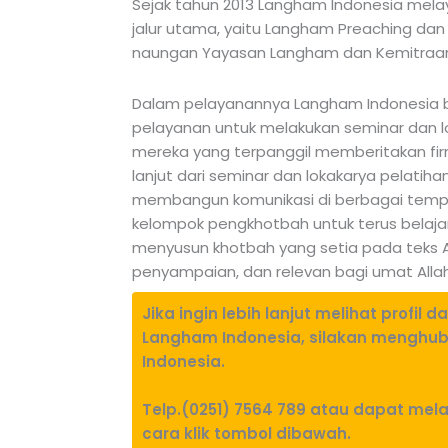
Sejak tahun 2013 Langham Indonesia melay
jalur utama, yaitu Langham Preaching dan
naungan Yayasan Langham dan Kemitraan
Dalam pelayanannya Langham Indonesia b
pelayanan untuk melakukan seminar dan l
mereka yang terpanggil memberitakan fir
lanjut dari seminar dan lokakarya pelatih
membangun komunikasi di berbagai tem
kelompok pengkhotbah untuk terus belaj
menyusun khotbah yang setia pada teks Al
penyampaian, dan relevan bagi umat Allah
Jika ingin lebih lanjut melihat profi
Langham Indonesia, silakan menghu
Indonesia.
Telp.(0251) 7564 789 atau dapat me
cara klik tombol dibawah.