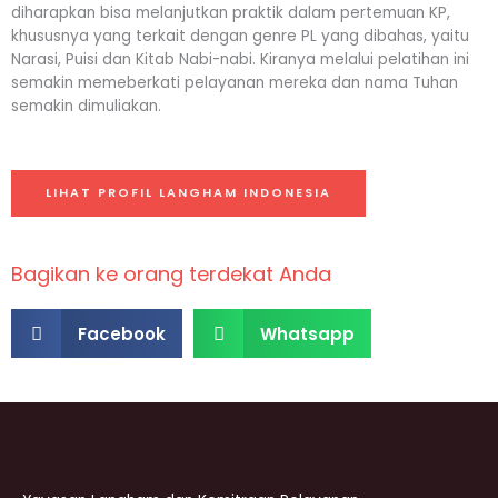
diharapkan bisa melanjutkan praktik dalam pertemuan KP,
khususnya yang terkait dengan genre PL yang dibahas, yaitu
Narasi, Puisi dan Kitab Nabi-nabi. Kiranya melalui pelatihan ini
semakin memeberkati pelayanan mereka dan nama Tuhan
semakin dimuliakan.
LIHAT PROFIL LANGHAM INDONESIA
Bagikan ke orang terdekat Anda
S
S
Facebook
Whatsapp
h
h
a
a
r
r
e
e
o
o
n
n
f
w