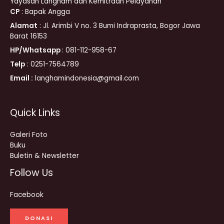
Yayasan Langham dan Kemitraan Pelayanan
a
h
CP
: Bapak Angga
c
a
Alamat
: Jl. Arimbi V no. 3 Bumi Indraprasta, Bogor Jawa
e
t
Barat 16153
b
s
o
a
HP/Whatsapp
: 081-112-958-67
o
p
Telp
: 0251-7564789
k
p
Email :
langhamindonesia@gmail.com
Quick Links
Galeri Foto
Buku
Buletin & Newsletter
Follow Us
Facebook
DONASI